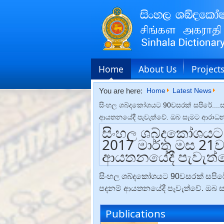
Home
About Us
Project
You are here:
Home
Latest News
සිංහල ශබ්දකෝශයට 90වසරක් සපිරේ....සමර
ආයතනයේදී පැවැත්වේ. ඔබ සැමට ආරාධනා
සිංහල ශබ්දකෝශයට 
2017 මාර්තු මස 21වන
ආයතනයේදී පැවැත්ව
සිංහල ශබ්දකෝශයට 90වසරක් සපිරේ...
පදනම් ආයතනයේදී පැවැත්වේ. ඔබ ස
Publications