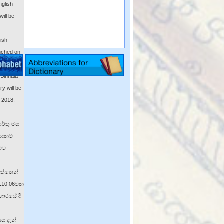
nglish
will be
(
lish
unched on
 "තෝමිථ")
-Sinhala
ry will be
y 2018.
ාර්තු මස
 පදනම්
මට
ිත්තෙන්
8.10.06වන
ගාරයේ දී
ෂය දැන්