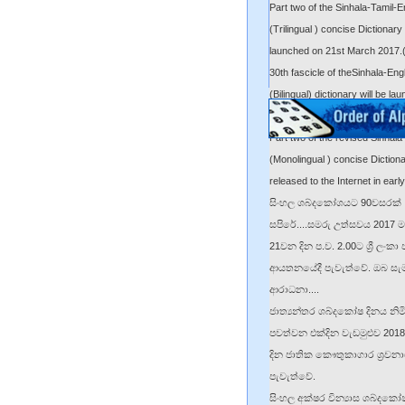
Part two of the Sinhala-Tamil-E
(Trilingual ) concise Dictionary 
launched on 21st March 2017.
30th fascicle of theSinhala-Eng
(Bilingual) dictionary will be la
21st March 2017. (from "ත" to
Part two of the revised Sinhala
(Monolingual ) concise Dictiona
released to the Internet in earl
සිංහල ශබ්දකෝශයට 90වසරක්
සපිරේ....සමරු උත්සවය 2017 ම
21වන දින ප.ව. 2.00ට ශ්‍රී ලංකා
ආයතනයේදී පැවැත්වේ. ඔබ සැ
ආරාධනා....
ජාත්‍යන්තර ශබ්දකෝෂ දිනය නිම
පවත්වන එක්දින වැඩමුළුව 201
දින ජාතික කෞතුකාගාර ශ්‍රවනා
පැවැත්වේ.
සිංහල අක්ෂර වින්‍යාස ශබ්දකෝ